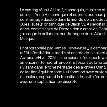
Le casting réunit Ali Latif, mannequin, musicien et
acteur ; Anne V, mannequin et actrice reconnue 
son héritage durable dans le monde de la mode ;
Jules, auteur britannique de Black Ivy: A Revolt in 
et co-commissaire de l’exposition d’archives Gan
; ainsi que le collaborateur de longue date Albert
Muzquiz.
Photographiée par James Harvey-Kelly, la campa
reflète l’esthétique tactile et ancrée de la collect
Automne/Hiver 2025 – une saison où le sportswe
américain intemporel rencontre l’esprit de la natur
Puisant dans le riche héritage des archives Gant, 
collection équilibre forme et fonction avec profo
et chaleur, capturant la transition de la ville à la na
avec une sophistication discrète.