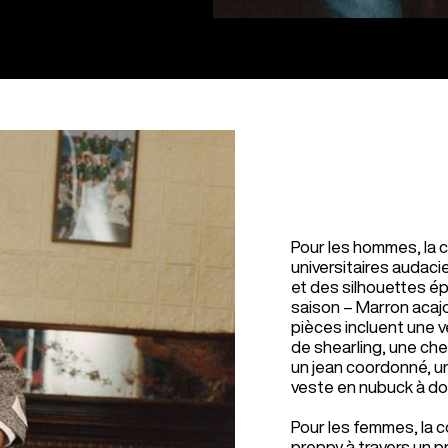
Pour les hommes, la 
universitaires audac
et des silhouettes é
saison – Marron acaj
pièces incluent une ve
de shearling, une ch
un jean coordonné, u
veste en nubuck à do
Pour les femmes, la c
preppy à travers un p