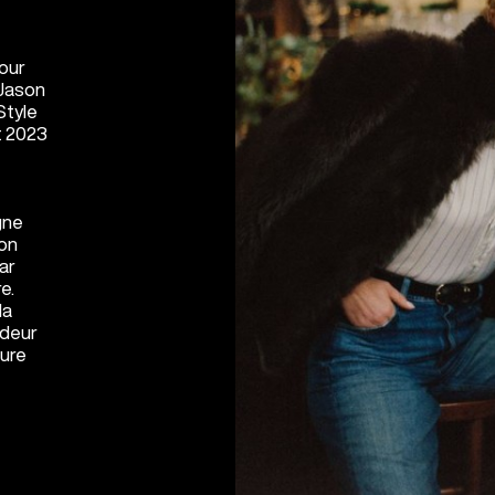
pour
 Jason
Style
t 2023
gne
ion
ar
e.
la
ndeur
ture