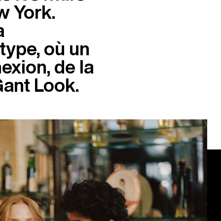
w York.
a
type, où un
exion, de la
Gant Look.