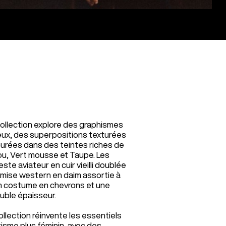
collection explore des graphismes
ieux, des superpositions texturées
purées dans des teintes riches de
ou, Vert mousse et Taupe. Les
ste aviateur en cuir vieilli doublée
emise western en daim assortie à
n costume en chevrons et une
uble épaisseur.
ollection réinvente les essentiels
risme plus féminin, avec des