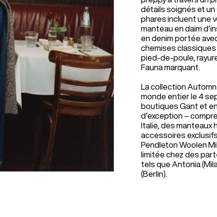
détails soignés et un
phares incluent une v
manteau en daim d’in
en denim portée avec 
chemises classiques 
pied-de-poule, rayure
Fauna marquant.
La collection Automn
monde entier le 4 se
boutiques Gant et en
d’exception – compr
Italie, des manteaux
accessoires exclusifs
Pendleton Woolen Mil
limitée chez des part
tels que Antonia (Mil
(Berlin).